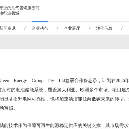
专业的油气咨询服务商
油行业领域
新闻资讯
企业动态
企业展厅
油价信息
en Energy Group Pty Ltd签署合作备忘录，计划在2026
5吉瓦时的电池储能系统，覆盖澳大利亚、欧洲多个市场。项目建
既能显著提升电网可靠性，也将加速清洁能源向低碳未来的转型。
动写照。
储能技术作为保障可再生能源稳定供应的关键支撑，其市场需求