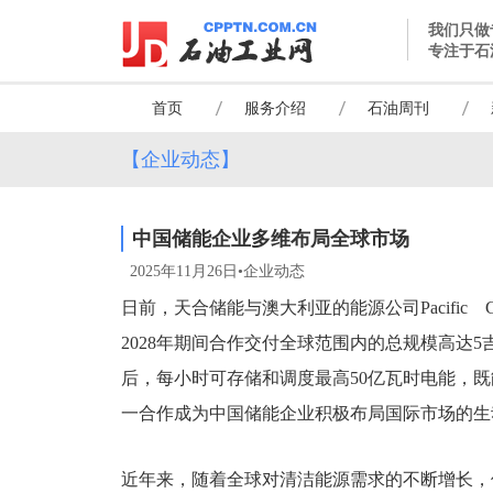
我们只做
专注于石
首页
服务介绍
石油周刊
【企业动态】
中国储能企业多维布局全球市场
2025年11月26日•企业动态
日前，天合储能与澳大利亚的能源公司Pacific Gre
2028年期间合作交付全球范围内的总规模高达
后，每小时可存储和调度最高50亿瓦时电能，
一合作成为中国储能企业积极布局国际市场的生
近年来，随着全球对清洁能源需求的不断增长，