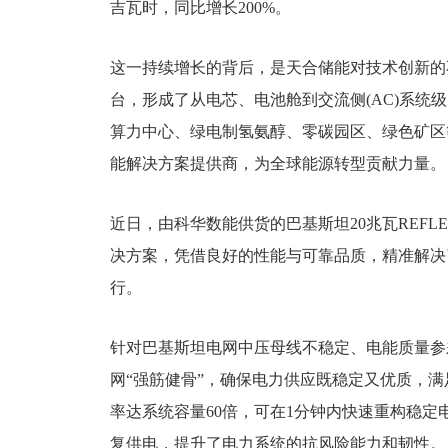
吉瓦时，同比增长200%。
这一持续增长的背后，是天合储能对技术创新的
台，形成了从电芯、电池舱到交流侧(AC)系统
算力中心、绿电制氢氨醇、零碳园区、绿色矿区
能解决方案提供商，为全球能源转型贡献力量。
近日，由科华数能供货的巴基斯坦20兆瓦REF
决方案，凭借良好的性能与可靠品质，精准解决
行。
针对巴基斯坦电网中压母线不稳定、电能质量参
网“强筋健骨”，确保电力供应既稳定又优质，
率达系统容量60倍，可在1分钟内快速重构稳
复供电，提升了电力系统的抗风险能力和韧性。