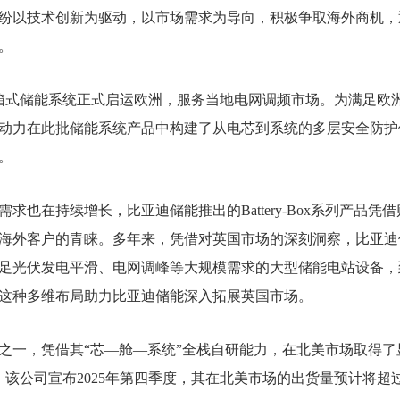
纷以技术创新为驱动，以市场需求为导向，积极争取海外商机，
。
装箱式储能系统正式启运欧洲，服务当地电网调频市场。为满足欧
动力在此批储能系统产品中构建了从电芯到系统的多层安全防护
。
也在持续增长，比亚迪储能推出的Battery-Box系列产品凭借
海外客户的青睐。多年来，凭借对英国市场的深刻洞察，比亚迪
足光伏发电平滑、电网调峰等大规模需求的大型储能电站设备，
这种多维布局助力比亚迪储能深入拓展英国市场。
之一，凭借其“芯—舱—系统”全栈自研能力，在北美市场取得了
，该公司宣布2025年第四季度，其在北美市场的出货量预计将超过