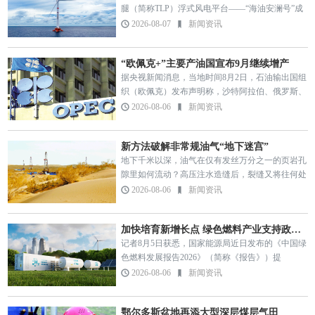
腿（简称TLP）浮式风电平台——“海油安澜号”成
功接入陆丰油田电网，正式为海上油田直供绿电。
2026-08-07
新闻资讯
这是我国首座张力腿浮式风电平台，也是全球应用
水深最深、离岸距…
“欧佩克+”主要产油国宣布9月继续增产
据央视新闻消息，当地时间8月2日，石油输出国组
织（欧佩克）发布声明称，沙特阿拉伯、俄罗斯、
伊拉克、科威特、哈萨克斯坦、阿尔及利亚和阿曼
2026-08-06
新闻资讯
七个“欧佩克+”主要产油国举行线上会议，审议全
球石油市场形势及前景…
新方法破解非常规油气“地下迷宫”
地下千米以深，油气在仅有发丝万分之一的页岩孔
隙里如何流动？高压注水造缝后，裂缝又将往何处
延伸？这些“地下迷宫”，被中国石油大学（北京）
2026-08-06
新闻资讯
克拉玛依校区科研团队成功破解，相关研究于近日
获得2025年度新疆科…
加快培育新增长点 绿色燃料产业支持政策将出
记者8月5日获悉，国家能源局近日发布的《中国绿
色燃料发展报告2026》（简称《报告》）提
出，“十五五”时期，国家发展改革委、国家能源局
2026-08-06
新闻资讯
将制定出台绿色燃料产业发展系列文件，加快培育
绿色燃料新增长点。 …
鄂尔多斯盆地再添大型深层煤层气田