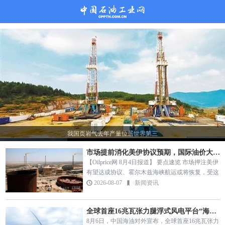
我国页岩气去年产量位居世界第三
市场提前消化美伊协议预期，国际油价大幅走低
【Oilprice网 8月4日报道】 要点速览 市场押注美伊
有望达成协议、霍尔木兹海峡航运或将恢复，受这
一乐观情绪推动，周二国际油价大幅下行。西德克
2026-08-07
新闻资讯
萨斯轻质原油（WTI）跌幅超5.8%报75.…
全球首座16兆瓦张力腿浮式风电平台“海油安澜号”正式投运
8月6日，中国海油对外宣布，全球首座16兆瓦张力