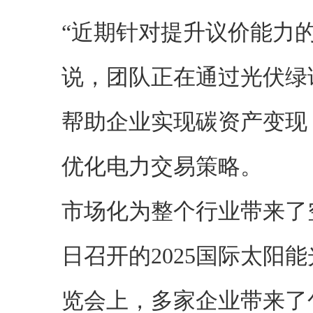
“近期针对提升议价能力
说，团队正在通过光伏绿
帮助企业实现碳资产变现
优化电力交易策略。
市场化为整个行业带来了
日召开的2025国际太阳
览会上，多家企业带来了