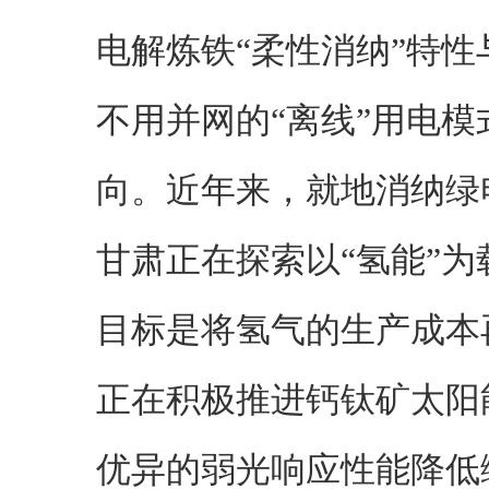
电解炼铁“柔性消纳”特性
不用并网的“离线”用电
向。近年来，就地消纳绿
甘肃正在探索以“氢能”为
目标是将氢气的生产成本再
正在积极推进钙钛矿太阳
优异的弱光响应性能降低