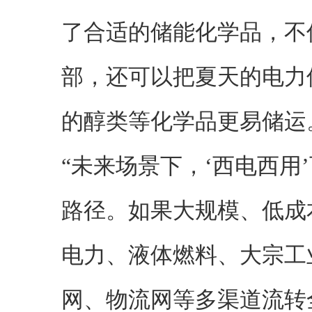
了合适的储能化学品，不
部，还可以把夏天的电力
的醇类等化学品更易储运
“未来场景下，‘西电西用
路径。如果大规模、低成
电力、液体燃料、大宗工
网、物流网等多渠道流转