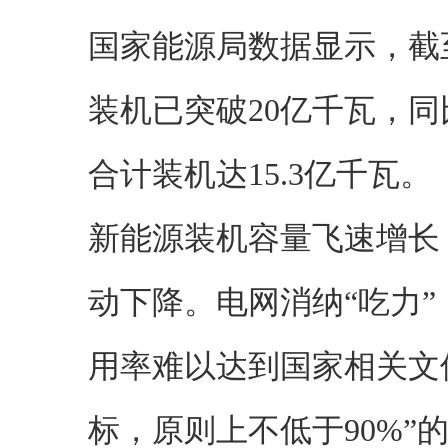
国家能源局数据显示，截
装机已突破20亿千瓦，同
合计装机达15.3亿千瓦。
新能源装机容量飞速增长
动下降。电网消纳“吃力
用率难以达到国家相关文
标，原则上不低于90%”