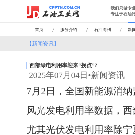
我们只做专
专注于石油
首页
服务介绍
石油周刊
新
【新闻资讯】
西部绿电利用率迎来“拐点”?
2025年07月04日•新闻资讯
7月2日，全国新能源消
风光发电利用率数据，西
尤其光伏发电利用率除宁