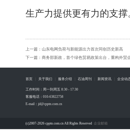
生产力提供更有力的支撑
上一篇：
山东电网负荷与新能源出力首次同创历史新高
下一篇：
商务部新政，首个绿色贸易政策出台，重构外贸
首页
|
关于我们
|
服务介绍
|
石油周刊
|
新闻资讯
|
企业动
工作时间：周一到周五 8:30 - 17:30
客服电话：010-63822758
E-mail：jd@cpptn.com.cn
(c)2007-2026 cpptn.com.cn All Rights Reserved
企业邮箱