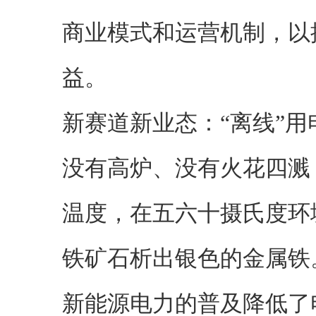
商业模式和运营机制，以
益。
新赛道新业态：“离线”用
没有高炉、没有火花四溅
温度，在五六十摄氏度环
铁矿石析出银色的金属铁
新能源电力的普及降低了