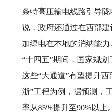
条特高压输电线路引导陇
说，政府还通过在西部建
加绿电在本地的消纳能力
“十四五”期间，国家规划
这些“大通道”有望提升西
浙”工程为例，据预测，
率从85%提升至90%以上