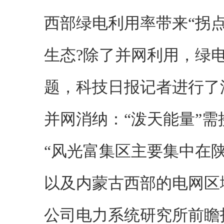
西部绿电利用率带来“拐点
生态?除了并网利用，绿
题，科技日报记者进行了
并网消纳：“泼天能量”需
“风光富集区主要集中在
以及内蒙古西部的电网区
公司电力系统研究所前瞻