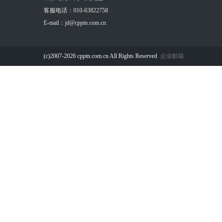
客服电话：010-63822758
E-mail：jd@cpptn.com.cn
(c)2007-2026 cpptn.com.cn All Rights Reserved
企业邮箱